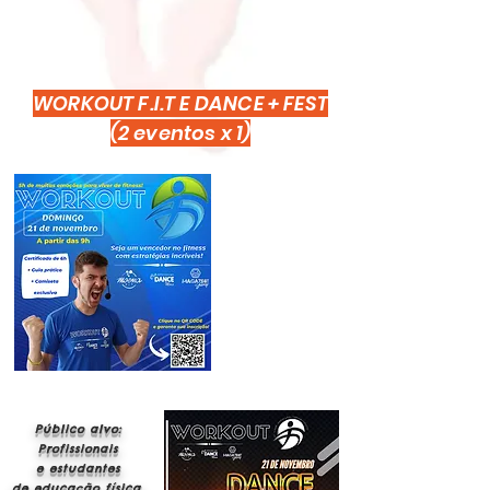
WORKOUT F.I.T E DANCE + FEST
(2 eventos x 1)
Público alvo:
Profissionais
e estudantes
de educação física,