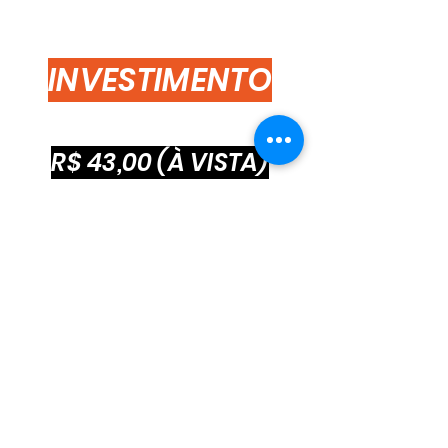
INVESTIMENTO
R$ 43,00 (À VISTA)
INSCRIÇÃO WORKOUT COMPLETO
KIT COMPLETO: CAMISETA EVENTO, GUIA SAUDÁVEL EM PDF E
CERTIFICADO DE 5H30
R$ 27,00 (À VISTA)
INSCRIÇÃO DANCE + FEST
DIREITO APENAS A ENTRADA PARA O DANCE +FEST ÀS 12H